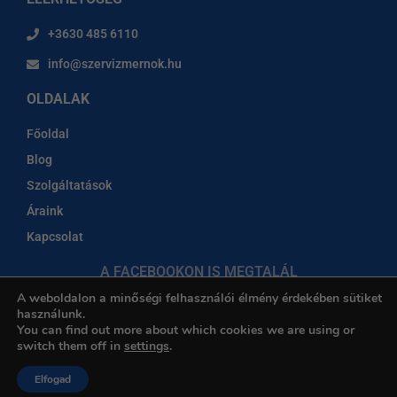
+3630 485 6110
info@szervizmernok.hu
OLDALAK
Főoldal
Blog
Szolgáltatások
Áraink
Kapcsolat
A FACEBOOKON IS MEGTALÁL
A weboldalon a minőségi felhasználói élmény érdekében sütiket
használunk.
You can find out more about which cookies we are using or
switch them off in
settings
.
© Minden jog fenntartva! |
Adatvédelmi tájékoztató
|
Impresszum
Elfogad
Készítette és fejleszti:
Webmindenkinek.hu