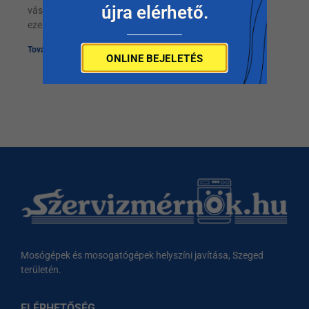
újra elérhető.
vásárolni.Ma már nem olyan egyszerű mint húsz évvel
ezelőtt
Tovább olvasom »
ONLINE BEJELETÉS
1
2
3
4
Mosógépek és mosogatógépek helyszíni javítása, Szeged
területén.
ELÉRHETŐSÉG