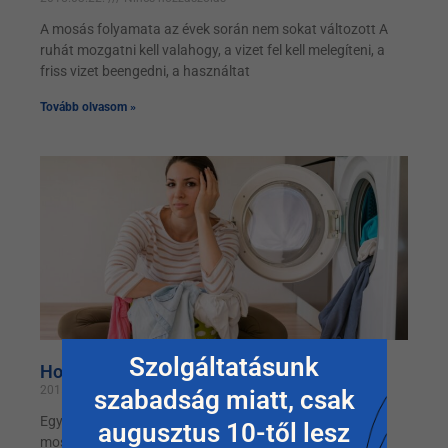
A mosás folyamata az évek során nem sokat változott A
ruhát mozgatni kell valahogy, a vizet fel kell melegíteni, a
friss vizet beengedni, a használtat
Tovább olvasom »
Szolgáltatásunk
Hogy válasszunk új mosógépet
2015.02.01.
Nincs hozzászólás
szabadság miatt, csak
Egyszer majdnem mindenki életében eljön a pillanat, a
augusztus 10-től lesz
mosógépszerelő közli a rossz hírt, új mosógépet kell